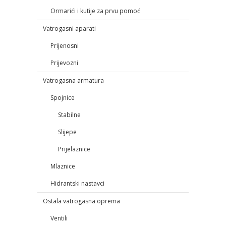
Ormarići i kutije za prvu pomoć
Vatrogasni aparati
Prijenosni
Prijevozni
Vatrogasna armatura
Spojnice
Stabilne
Slijepe
Prijelaznice
Mlaznice
Hidrantski nastavci
Ostala vatrogasna oprema
Ventili