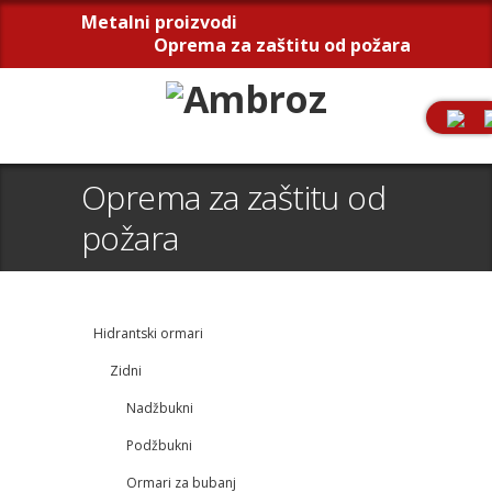
Metalni proizvodi
Oprema za zaštitu od požara
Oprema za zaštitu od
požara
Hidrantski ormari
Zidni
Nadžbukni
Podžbukni
Ormari za bubanj