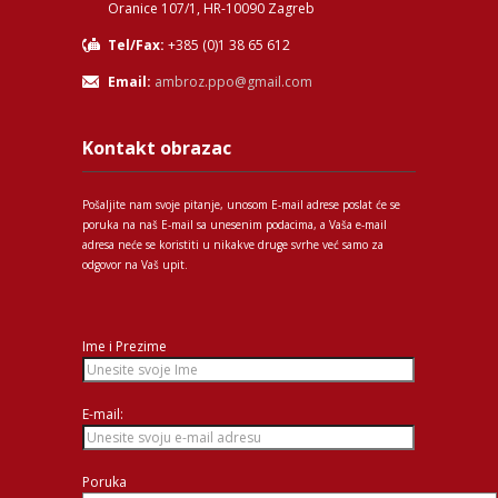
Oranice 107/1, HR-10090 Zagreb
Tel/Fax:
+385 (0)1 38 65 612
Email:
ambroz.ppo@gmail.com
Kontakt obrazac
Pošaljite nam svoje pitanje, unosom E-mail adrese poslat će se
poruka na naš E-mail sa unesenim podacima, a Vaša e-mail
adresa neće se koristiti u nikakve druge svrhe već samo za
odgovor na Vaš upit.
Ime i Prezime
E-mail:
Poruka