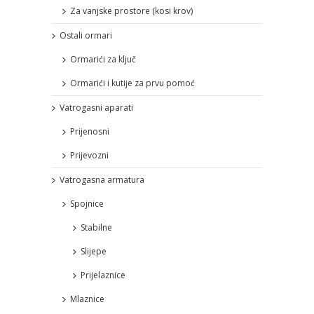
Za vanjske prostore (kosi krov)
Ostali ormari
Ormarići za ključ
Ormarići i kutije za prvu pomoć
Vatrogasni aparati
Prijenosni
Prijevozni
Vatrogasna armatura
Spojnice
Stabilne
Slijepe
Prijelaznice
Mlaznice