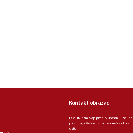
Kontakt obrazac
Pošaljite nam svoje pitanje, unosom E-mail ad
podacima, a Vaša e-mail adresa neće se korist
upit.
tupnik