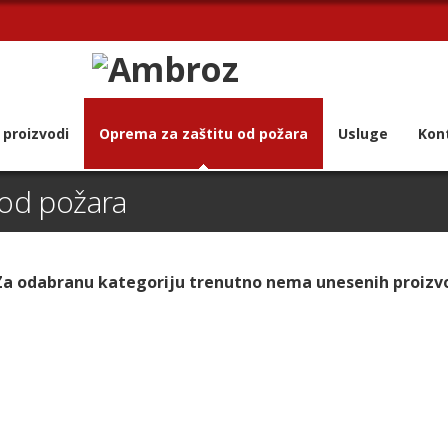
 proizvodi
Oprema za zaštitu od požara
Usluge
Kon
 od požara
Za odabranu kategoriju trenutno nema unesenih proizv