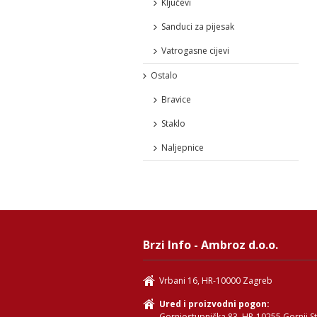
Ključevi
Sanduci za pijesak
Vatrogasne cijevi
Ostalo
Bravice
Staklo
Naljepnice
Brzi Info - Ambroz d.o.o.
Vrbani 16, HR-10000 Zagreb
Ured i proizvodni pogon:
Gornjostupnička 83, HR-10255 Gornji S