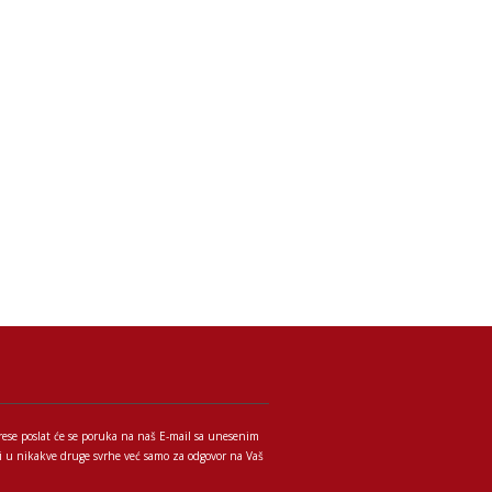
rese poslat će se poruka na naš E-mail sa unesenim
iti u nikakve druge svrhe već samo za odgovor na Vaš