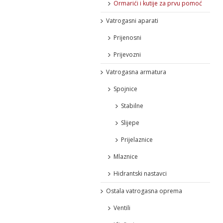
Ormarići i kutije za prvu pomoć
Vatrogasni aparati
Prijenosni
Prijevozni
Vatrogasna armatura
Spojnice
Stabilne
Slijepe
Prijelaznice
Mlaznice
Hidrantski nastavci
Ostala vatrogasna oprema
Ventili